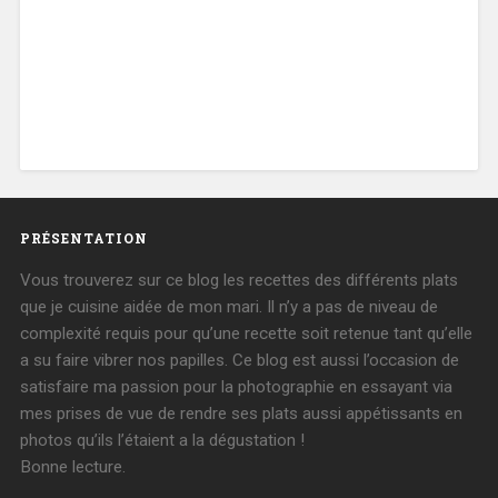
PRÉSENTATION
Vous trouverez sur ce blog les recettes des différents plats
que je cuisine aidée de mon mari. Il n’y a pas de niveau de
complexité requis pour qu’une recette soit retenue tant qu’elle
a su faire vibrer nos papilles. Ce blog est aussi l’occasion de
satisfaire ma passion pour la photographie en essayant via
mes prises de vue de rendre ses plats aussi appétissants en
photos qu’ils l’étaient a la dégustation !
Bonne lecture.