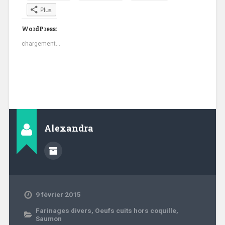
Plus
WordPress:
chargement…
Alexandra
9 février 2015
Farinages divers
,
Oeufs cuits hors coquille
,
Saumon