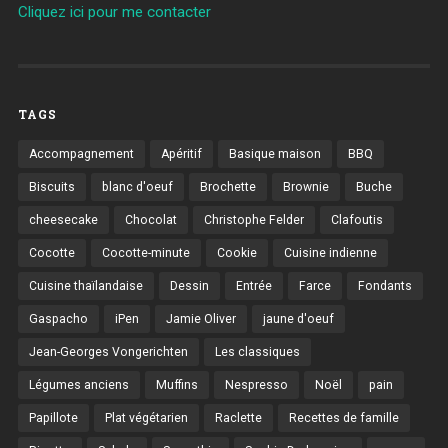
Cliquez ici pour me contacter
TAGS
Accompagnement
Apéritif
Basique maison
BBQ
Biscuits
blanc d'oeuf
Brochette
Brownie
Buche
cheesecake
Chocolat
Christophe Felder
Clafoutis
Cocotte
Cocotte-minute
Cookie
Cuisine indienne
Cuisine thaïlandaise
Dessin
Entrée
Farce
Fondants
Gaspacho
iPen
Jamie Oliver
jaune d'oeuf
Jean-Georges Vongerichten
Les classiques
Légumes anciens
Muffins
Nespresso
Noël
pain
Papillote
Plat végétarien
Raclette
Recettes de famille