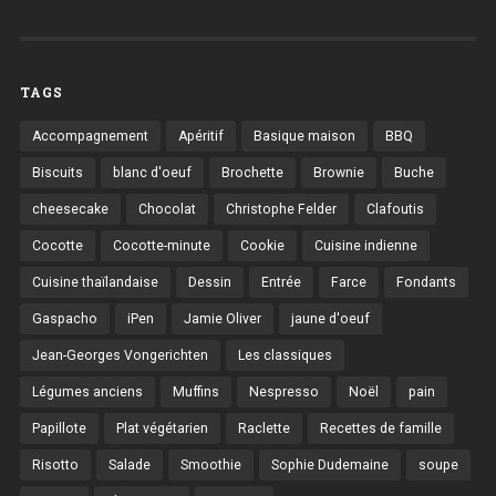
TAGS
Accompagnement
Apéritif
Basique maison
BBQ
Biscuits
blanc d'oeuf
Brochette
Brownie
Buche
cheesecake
Chocolat
Christophe Felder
Clafoutis
Cocotte
Cocotte-minute
Cookie
Cuisine indienne
Cuisine thaïlandaise
Dessin
Entrée
Farce
Fondants
Gaspacho
iPen
Jamie Oliver
jaune d'oeuf
Jean-Georges Vongerichten
Les classiques
Légumes anciens
Muffins
Nespresso
Noël
pain
Papillote
Plat végétarien
Raclette
Recettes de famille
Risotto
Salade
Smoothie
Sophie Dudemaine
soupe