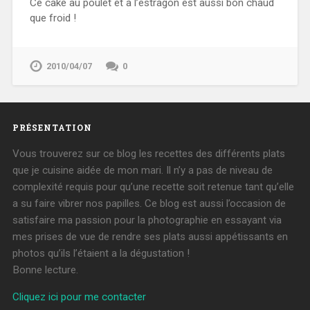
Ce cake au poulet et à l’estragon est aussi bon chaud
que froid !
2010/04/07
0
PRÉSENTATION
Vous trouverez sur ce blog les recettes des différents plats
que je cuisine aidée de mon mari. Il n’y a pas de niveau de
complexité requis pour qu’une recette soit retenue tant qu’elle
a su faire vibrer nos papilles. Ce blog est aussi l’occasion de
satisfaire ma passion pour la photographie en essayant via
mes prises de vue de rendre ses plats aussi appétissants en
photos qu’ils l’étaient a la dégustation !
Bonne lecture.
Cliquez ici pour me contacter