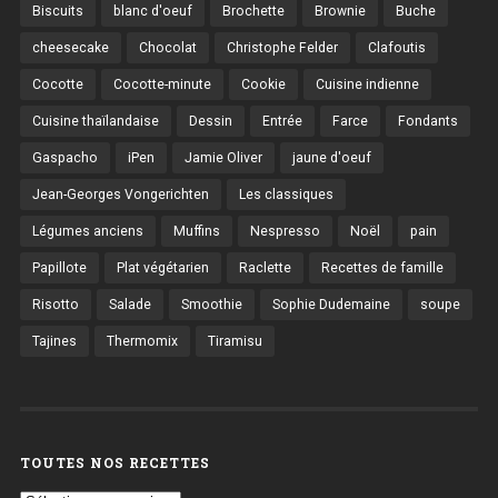
Biscuits
blanc d'oeuf
Brochette
Brownie
Buche
cheesecake
Chocolat
Christophe Felder
Clafoutis
Cocotte
Cocotte-minute
Cookie
Cuisine indienne
Cuisine thaïlandaise
Dessin
Entrée
Farce
Fondants
Gaspacho
iPen
Jamie Oliver
jaune d'oeuf
Jean-Georges Vongerichten
Les classiques
Légumes anciens
Muffins
Nespresso
Noël
pain
Papillote
Plat végétarien
Raclette
Recettes de famille
Risotto
Salade
Smoothie
Sophie Dudemaine
soupe
Tajines
Thermomix
Tiramisu
TOUTES NOS RECETTES